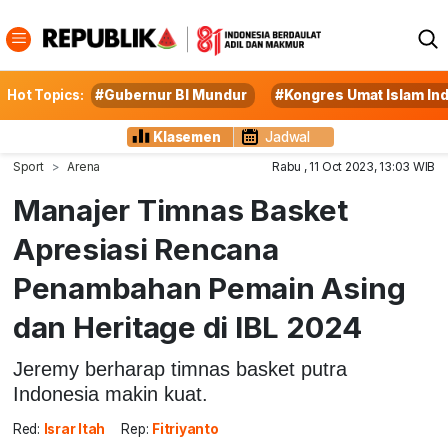
Hot Topics:
#Gubernur BI Mundur
#Kongres Umat Islam In
Klasemen
Jadwal
Sport
Arena
Rabu , 11 Oct 2023, 13:03 WIB
Manajer Timnas Basket
Apresiasi Rencana
Penambahan Pemain Asing
dan Heritage di IBL 2024
Jeremy berharap timnas basket putra
Indonesia makin kuat.
Red:
Israr Itah
Rep:
Fitriyanto