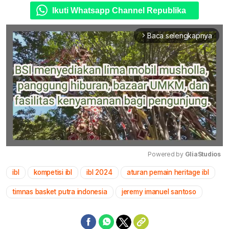
Ikuti Whatsapp Channel Republika
Baca selengkapnya
arrow_forward_ios
Powered by 
GliaStudios
ibl
kompetisi ibl
ibl 2024
aturan pemain heritage ibl
Mute
timnas basket putra indonesia
jeremy imanuel santoso