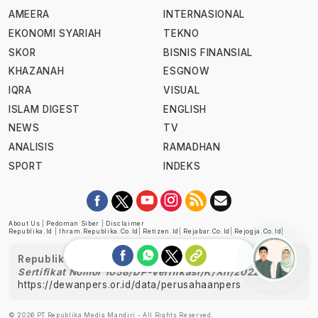
AMEERA
INTERNASIONAL
EKONOMI SYARIAH
TEKNO
SKOR
BISNIS FINANSIAL
KHAZANAH
ESGNOW
IQRA
VISUAL
ISLAM DIGEST
ENGLISH
NEWS
TV
ANALISIS
RAMADHAN
SPORT
INDEKS
About Us
|
Pedoman Siber
|
Disclaimer
Republika.id
|
Ihram.republika.co.id
|
Retizen.id
|
Rejabar.co.id
|
Rejogja.co.id
|
Republika telah diverifikasi oleh Dewan Pers
Sertifikat Nomor 1058/DP-Verifikasi/K/XII/2022
https://dewanpers.or.id/data/perusahaanpers
Ask me!
© 2026 PT Republika Media Mandiri - All Rights Reserved.