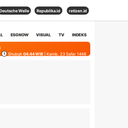
Deutsche Welle
Republika.id
retizen.id
AL
ESGNOW
VISUAL
TV
INDEKS
1
Shubuh
04:44 WIB
| Kamis, 23 Safar 1448