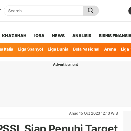
KHAZANAH
IQRA
NEWS
ANALISIS
BISNIS FINANSI
a Italia
Liga Spanyol
Liga Dunia
Bola Nasional
Arena
Liga 
Advertisement
Ahad 15 Oct 2023 12:13 WIB
SI, Siap Penuhi Target