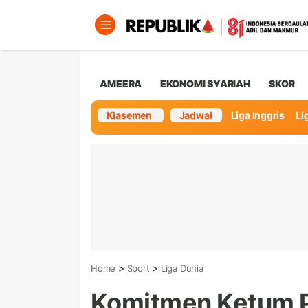
AMEERA
EKONOMI SYARIAH
SKOR
Klasemen
Jadwal
Liga Inggris
Lig
>
>
Home
Sport
Liga Dunia
Komitmen Ketum PS