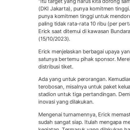
"Itu target yang harus kita dorong s
(DKI Jakarta), punya komitmen tinggi.
punya komitmen tinggi untuk mendorong
paling tidak rata-rata 10 ribu (per per
Erick saat ditemui di kawasan Bundara
(15/10/2023).
Erick menjelaskan berbagai upaya yan
satunya bertemu pihak sponsor. Me
distribusi tiket.
Ada yang untuk perorangan. Kemudia
terobosan, misalnya untuk paket kelua
stadion untuk tiga pertandingan. Dem
inovasi yang dilakukan.
Mengenai turnamennya, Erick memastik
sudah sangat siap. Itulah mengapa m
kegiatan. Termasuk yang dilakukan hari 