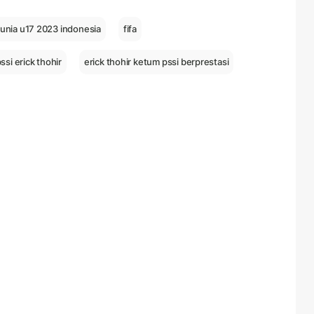
dunia u17 2023 indonesia
fifa
si erick thohir
erick thohir ketum pssi berprestasi