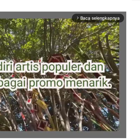
Baca selengkapnya
arrow_forward_ios