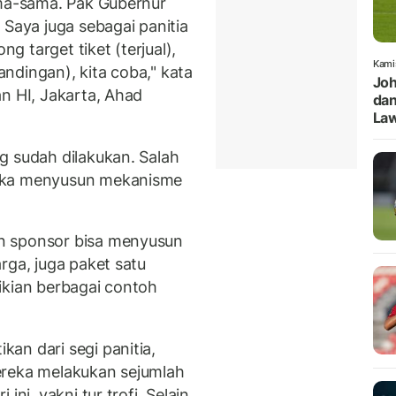
ama-sama. Pak Gubernur
 Saya juga sebagai panitia
 target tiket (terjual),
Kami
tandingan), kita coba," kata
Joh
n HI, Jakarta, Ahad
dan
Law
g sudah dilakukan. Salah
reka menyusun mekanisme
n sponsor bisa menyusun
rga, juga paket satu
ikian berbagai contoh
an dari segi panitia,
ereka melakukan sejumlah
ini, yakni tur trofi. Selain