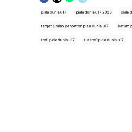
piala dunia u17
piala dunia u17 2023
piala 
target jumlah penonton piala dunia u17
ketum ps
trofi piala dunia u17
tur trofi piala dunia u17