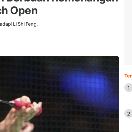
ch Open
adapi Li Shi Feng.
Ter
1
2