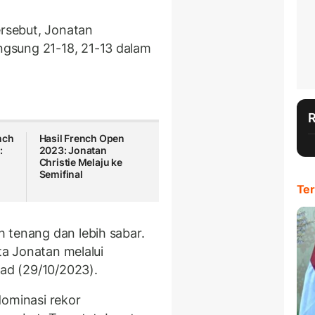
ersebut, Jonatan
gsung 21-18, 21-13 dalam
nch
Hasil French Open
:
2023: Jonatan
Christie Melaju ke
Semifinal
Ter
 tenang dan lebih sabar.
ata Jonatan melalui
had (29/10/2023).
dominasi rekor