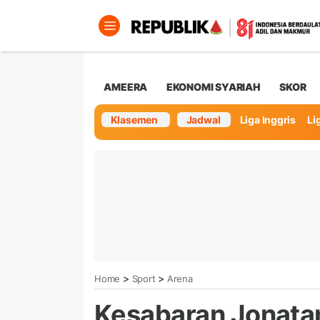
AMEERA
EKONOMI SYARIAH
SKOR
Klasemen
Jadwal
Liga Inggris
Lig
>
>
Home
Sport
Arena
Kesabaran Jonat