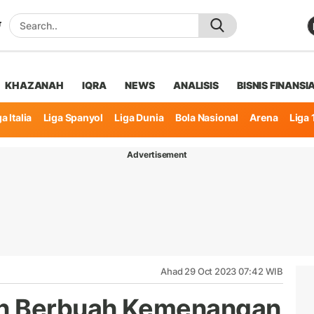
KHAZANAH
IQRA
NEWS
ANALISIS
BISNIS FINANSI
a Italia
Liga Spanyol
Liga Dunia
Bola Nasional
Arena
Liga 
Advertisement
Ahad 29 Oct 2023 07:42 WIB
an Berbuah Kemenangan