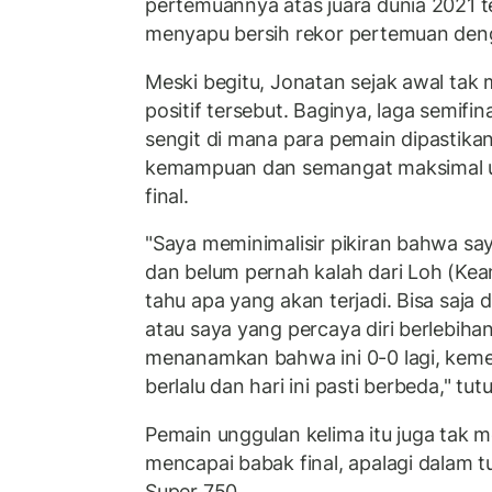
pertemuannya atas juara dunia 2021 t
menyapu bersih rekor pertemuan deng
Meski begitu, Jonatan sejak awal tak 
positif tersebut. Baginya, laga semif
sengit di mana para pemain dipastik
kemampuan dan semangat maksimal 
final.
"Saya meminimalisir pikiran bahwa s
dan belum pernah kalah dari Loh (Kea
tahu apa yang akan terjadi. Bisa saja 
atau saya yang percaya diri berlebiha
menanamkan bahwa ini 0-0 lagi, kem
berlalu dan hari ini pasti berbeda," tut
Pemain unggulan kelima itu juga tak 
mencapai babak final, apalagi dalam
Super 750.