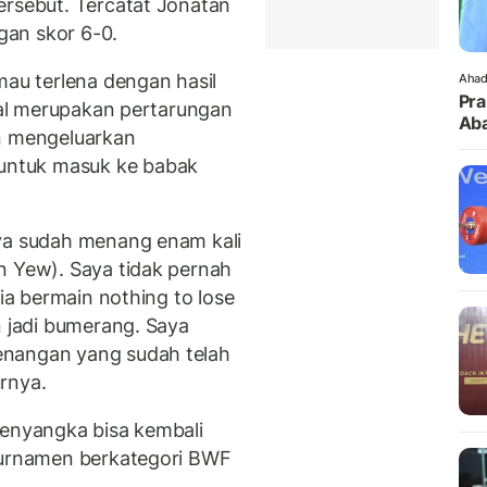
ersebut. Tercatat Jonatan
an skor 6-0.
mau terlena dengan hasil
Ahad
Pra
inal merupakan pertarungan
Aba
an mengeluarkan
untuk masuk ke babak
aya sudah menang enam kali
n Yew). Saya tidak pernah
dia bermain nothing to lose
n jadi bumerang. Saya
enangan yang sudah telah
urnya.
menyangka bisa kembali
 turnamen berkategori BWF