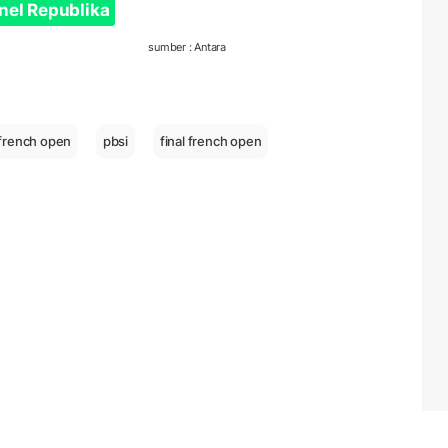
nel Republika
sumber : Antara
french open
pbsi
final french open