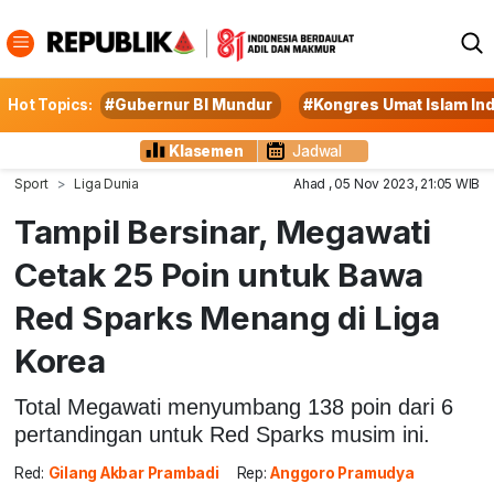
Hot Topics:
#Gubernur BI Mundur
#Kongres Umat Islam In
Klasemen
Jadwal
Sport
Liga Dunia
Ahad , 05 Nov 2023, 21:05 WIB
Tampil Bersinar, Megawati
Cetak 25 Poin untuk Bawa
Red Sparks Menang di Liga
Korea
Total Megawati menyumbang 138 poin dari 6
pertandingan untuk Red Sparks musim ini.
Red:
Gilang Akbar Prambadi
Rep:
Anggoro Pramudya