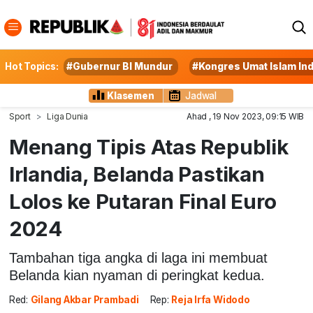
Hot Topics:
#Gubernur BI Mundur
#Kongres Umat Islam In
Klasemen
Jadwal
Sport
Liga Dunia
Ahad , 19 Nov 2023, 09:15 WIB
Menang Tipis Atas Republik
Irlandia, Belanda Pastikan
Lolos ke Putaran Final Euro
2024
Tambahan tiga angka di laga ini membuat
Belanda kian nyaman di peringkat kedua.
Red:
Gilang Akbar Prambadi
Rep:
Reja Irfa Widodo