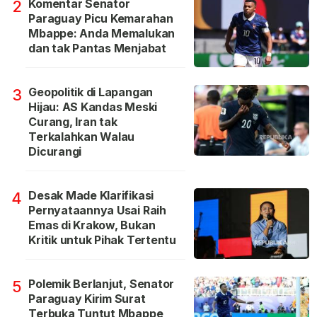
Komentar Senator
2
Paraguay Picu Kemarahan
Mbappe: Anda Memalukan
dan tak Pantas Menjabat
Geopolitik di Lapangan
3
Hijau: AS Kandas Meski
Curang, Iran tak
Terkalahkan Walau
Dicurangi
Desak Made Klarifikasi
4
Pernyataannya Usai Raih
Emas di Krakow, Bukan
Kritik untuk Pihak Tertentu
Polemik Berlanjut, Senator
5
Paraguay Kirim Surat
Terbuka Tuntut Mbappe