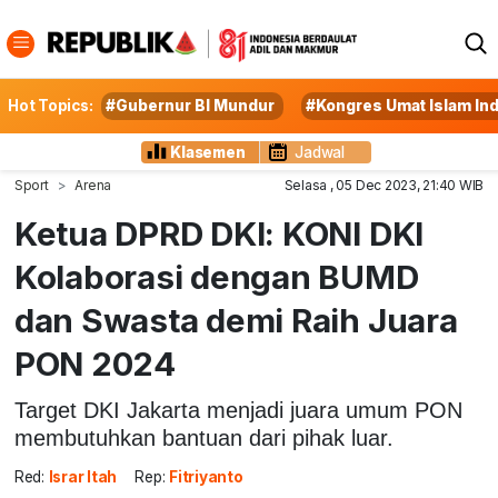
Hot Topics:
#Gubernur BI Mundur
#Kongres Umat Islam In
Klasemen
Jadwal
Sport
Arena
Selasa , 05 Dec 2023, 21:40 WIB
Ketua DPRD DKI: KONI DKI
Kolaborasi dengan BUMD
dan Swasta demi Raih Juara
PON 2024
Target DKI Jakarta menjadi juara umum PON
membutuhkan bantuan dari pihak luar.
Red:
Israr Itah
Rep:
Fitriyanto