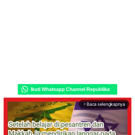
Ikuti Whatsapp Channel Republika
Baca selengkapnya
arrow_forward_ios