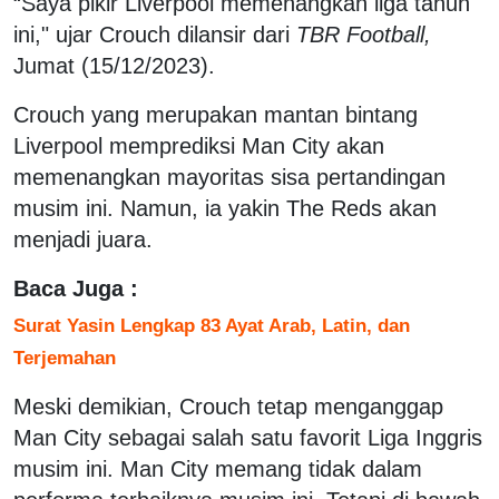
“Saya pikir Liverpool memenangkan liga tahun
ini," ujar Crouch dilansir dari
TBR Football,
Jumat (15/12/2023).
Crouch yang merupakan mantan bintang
Liverpool memprediksi Man City akan
memenangkan mayoritas sisa pertandingan
musim ini. Namun, ia yakin The Reds akan
menjadi juara.
Baca Juga :
Surat Yasin Lengkap 83 Ayat Arab, Latin, dan
Terjemahan
Meski demikian, Crouch tetap menganggap
Man City sebagai salah satu favorit Liga Inggris
musim ini. Man City memang tidak dalam