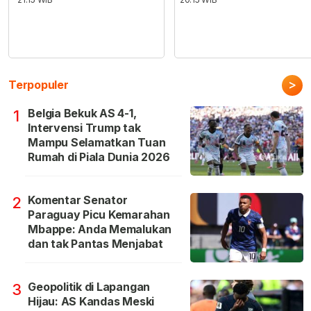
>
Terpopuler
Belgia Bekuk AS 4-1,
1
Intervensi Trump tak
Mampu Selamatkan Tuan
Rumah di Piala Dunia 2026
Komentar Senator
2
Paraguay Picu Kemarahan
Mbappe: Anda Memalukan
dan tak Pantas Menjabat
Geopolitik di Lapangan
3
Hijau: AS Kandas Meski