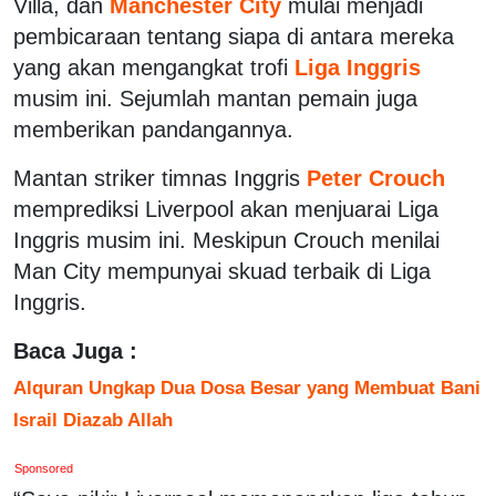
Villa, dan
Manchester City
mulai menjadi
pembicaraan tentang siapa di antara mereka
yang akan mengangkat trofi
Liga Inggris
musim ini. Sejumlah mantan pemain juga
memberikan pandangannya.
Mantan striker timnas Inggris
Peter Crouch
memprediksi Liverpool akan menjuarai Liga
Inggris musim ini. Meskipun Crouch menilai
Man City mempunyai skuad terbaik di Liga
Inggris.
Baca Juga :
Alquran Ungkap Dua Dosa Besar yang Membuat Bani
Israil Diazab Allah
Sponsored