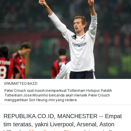
EPA/MATTEO BAZZI
Peter Crouch saat masih memperkuat Tottenham Hotspur. Pelatih
Tottenham Jose Mourinho bercanda akan menarik Peter Crouch
menggantikan Son Heung-min yang cedera.
REPUBLIKA.CO.ID, MANCHESTER -- Empat
tim teratas, yakni Liverpool, Arsenal, Aston