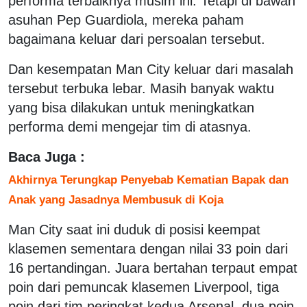
performa terbaiknya musim ini. Tetapi di bawah
asuhan Pep Guardiola, mereka paham
bagaimana keluar dari persoalan tersebut.
Dan kesempatan Man City keluar dari masalah
tersebut terbuka lebar. Masih banyak waktu
yang bisa dilakukan untuk meningkatkan
performa demi mengejar tim di atasnya.
Baca Juga :
Akhirnya Terungkap Penyebab Kematian Bapak dan
Anak yang Jasadnya Membusuk di Koja
Man City saat ini duduk di posisi keempat
klasemen sementara dengan nilai 33 poin dari
16 pertandingan. Juara bertahan terpaut empat
poin dari pemuncak klasemen Liverpool, tiga
poin dari tim peringkat kedua Arsenal, dua poin