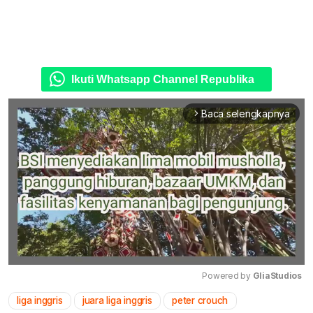
Ikuti Whatsapp Channel Republika
Baca selengkapnya
arrow_forward_ios
Powered by 
GliaStudios
liga inggris
juara liga inggris
peter crouch
Mute