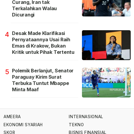
Curang, Iran tak
Terkalahkan Walau
Dicurangi
Desak Made Klarifikasi
4
Pernyataannya Usai Raih
Emas di Krakow, Bukan
Kritik untuk Pihak Tertentu
Polemik Berlanjut, Senator
5
Paraguay Kirim Surat
Terbuka Tuntut Mbappe
Minta Maaf
AMEERA
INTERNASIONAL
EKONOMI SYARIAH
TEKNO
SKOR
BISNIS FINANSIAL