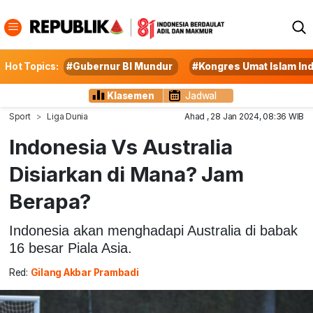
Hot Topics:
#Gubernur BI Mundur
#Kongres Umat Islam In
Klasemen
Jadwal
Sport
Liga Dunia
Ahad , 28 Jan 2024, 08:36 WIB
Indonesia Vs Australia
Disiarkan di Mana? Jam
Berapa?
Indonesia akan menghadapi Australia di babak
16 besar Piala Asia.
Red:
Gilang Akbar Prambadi