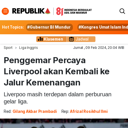
Hot Topics:
#Gubernur BI Mundur
#Kongres Umat Islam In
Klasemen
Jadwal
Sport
Liga Inggris
Jumat , 09 Feb 2024, 20:04 WIB
Penggemar Percaya
Liverpool akan Kembali ke
Jalur Kemenangan
Liverpoo masih terdepan dalam perburuan
gelar liga.
Red:
Gilang Akbar Prambadi
Rep:
Afrizal Rosikhul Ilmi