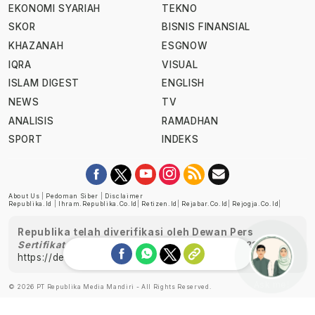
EKONOMI SYARIAH
TEKNO
SKOR
BISNIS FINANSIAL
KHAZANAH
ESGNOW
IQRA
VISUAL
ISLAM DIGEST
ENGLISH
NEWS
TV
ANALISIS
RAMADHAN
SPORT
INDEKS
About Us
|
Pedoman Siber
|
Disclaimer
Republika.id
|
Ihram.republika.co.id
|
Retizen.id
|
Rejabar.co.id
|
Rejogja.co.id
|
Republika telah diverifikasi oleh Dewan Pers
Sertifikat Nomor 1058/DP-Verifikasi/K/XII/2022
https://dewanpers.or.id/data/perusahaanpers
Ask me!
© 2026 PT Republika Media Mandiri - All Rights Reserved.