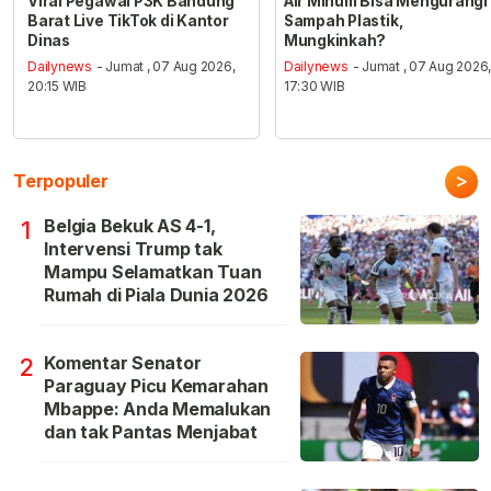
Viral Pegawai P3K Bandung
Air Minum Bisa Mengurangi
Barat Live TikTok di Kantor
Sampah Plastik,
Dinas
Mungkinkah?
Dailynews
- Jumat , 07 Aug 2026,
Dailynews
- Jumat , 07 Aug 2026
20:15 WIB
17:30 WIB
>
Terpopuler
Belgia Bekuk AS 4-1,
1
Intervensi Trump tak
Mampu Selamatkan Tuan
Rumah di Piala Dunia 2026
Komentar Senator
2
Paraguay Picu Kemarahan
Mbappe: Anda Memalukan
dan tak Pantas Menjabat