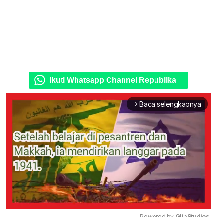
Ikuti Whatsapp Channel Republika
Baca selengkapnya
arrow_forward_ios
Powered by 
GliaStudios