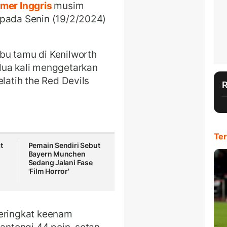
imer Inggris
musim
 pada Senin (19/2/2024)
bu tamu di Kenilworth
dua kali menggetarkan
elatih the Red Devils
Ter
t
Pemain Sendiri Sebut
Bayern Munchen
Sedang Jalani Fase
'Film Horror'
peringkat keenam
ntongi 44 poin, setan