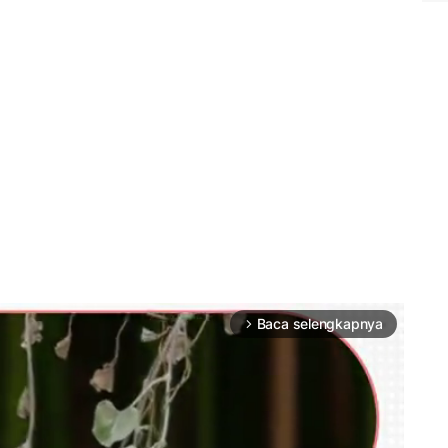
Baca selengkapnya
arrow_forward_ios