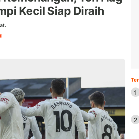
i Kecil Siap Diraih
at.
i
Ter
1
2