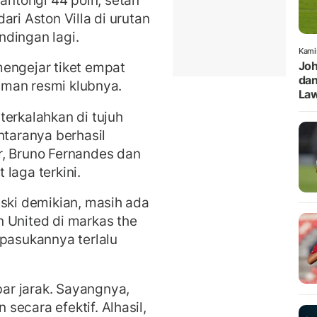
ari Aston Villa di urutan
dingan lagi.
Kami
mengejar tiket empat
Joh
dan
laman resmi klubnya.
Law
terkalahkan di tujuh
ntaranya berhasil
r, Bruno Fernandes dan
laga terkini.
eski demikian, masih ada
 United di markas the
 pasukannya terlalu
ar jarak. Sayangnya,
ecara efektif. Alhasil,