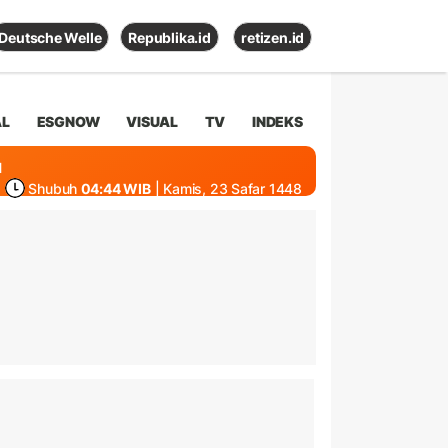
Deutsche Welle
Republika.id
retizen.id
AL
ESGNOW
VISUAL
TV
INDEKS
1
Shubuh
04:44 WIB
| Kamis, 23 Safar 1448