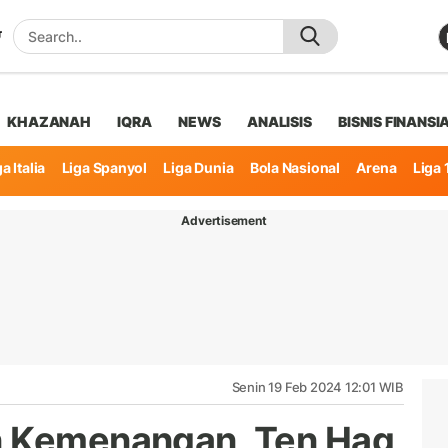
KHAZANAH
IQRA
NEWS
ANALISIS
BISNIS FINANSI
a Italia
Liga Spanyol
Liga Dunia
Bola Nasional
Arena
Liga 
Advertisement
Senin 19 Feb 2024 12:01 WIB
n Kemenangan, Ten Hag