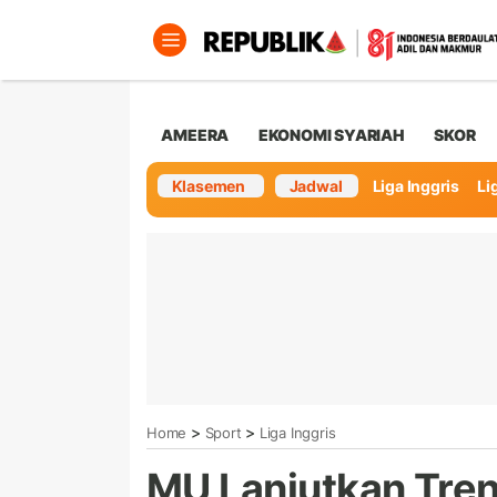
AMEERA
EKONOMI SYARIAH
SKOR
Klasemen
Jadwal
Liga Inggris
Lig
>
>
Home
Sport
Liga Inggris
MU Lanjutkan Tre