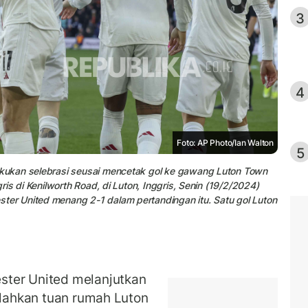
3
4
Foto: AP Photo/Ian Walton
5
kukan selebrasi seusai mencetak gol ke gawang Luton Town
is di Kenilworth Road, di Luton, Inggris, Senin (19/2/2024)
r United menang 2-1 dalam pertandingan itu. Satu gol Luton
ter United melanjutkan
alahkan tuan rumah Luton