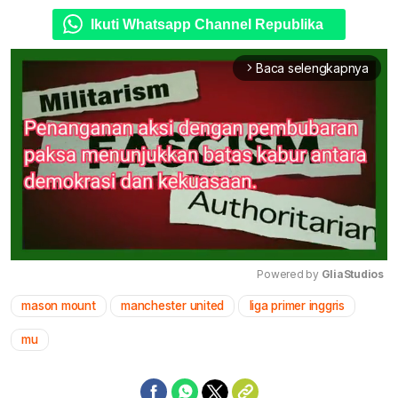
Ikuti Whatsapp Channel Republika
Baca selengkapnya
arrow_forward_ios
Powered by 
GliaStudios
mason mount
manchester united
liga primer inggris
Mute
mu