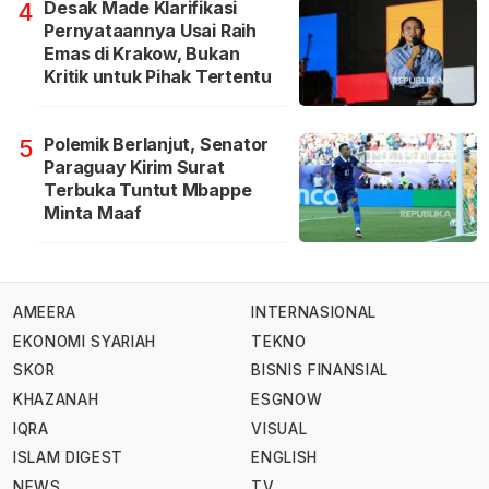
Desak Made Klarifikasi
4
Pernyataannya Usai Raih
Emas di Krakow, Bukan
Kritik untuk Pihak Tertentu
Polemik Berlanjut, Senator
5
Paraguay Kirim Surat
Terbuka Tuntut Mbappe
Minta Maaf
AMEERA
INTERNASIONAL
EKONOMI SYARIAH
TEKNO
SKOR
BISNIS FINANSIAL
KHAZANAH
ESGNOW
IQRA
VISUAL
ISLAM DIGEST
ENGLISH
NEWS
TV