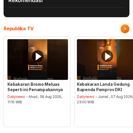
Rekomendasi
>
Republika TV
Kebakaran Bromo Meluas
Kebakaran Landa Gedung
Seperti ini Penampakannya
Bapenda Pemprov DKI
Dailynews
- Ahad , 09 Aug 2026,
Dailynews
- Jumat , 07 Aug 2026
11:15 WIB
23:00 WIB