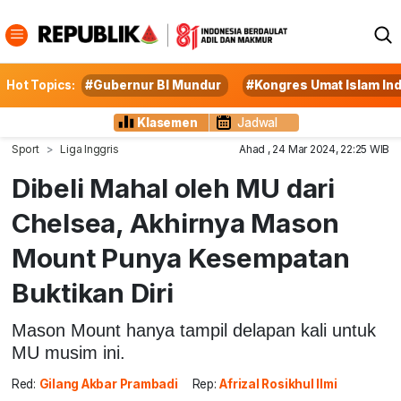
Hot Topics:
#Gubernur BI Mundur
#Kongres Umat Islam In
Klasemen
Jadwal
Sport
Liga Inggris
Ahad , 24 Mar 2024, 22:25 WIB
Dibeli Mahal oleh MU dari
Chelsea, Akhirnya Mason
Mount Punya Kesempatan
Buktikan Diri
Mason Mount hanya tampil delapan kali untuk
MU musim ini.
Red:
Gilang Akbar Prambadi
Rep:
Afrizal Rosikhul Ilmi