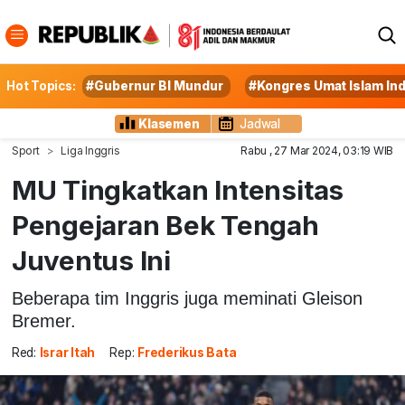
Hot Topics:
#Gubernur BI Mundur
#Kongres Umat Islam In
Klasemen
Jadwal
Sport
Liga Inggris
Rabu , 27 Mar 2024, 03:19 WIB
MU Tingkatkan Intensitas
Pengejaran Bek Tengah
Juventus Ini
Beberapa tim Inggris juga meminati Gleison
Bremer.
Red:
Israr Itah
Rep:
Frederikus Bata