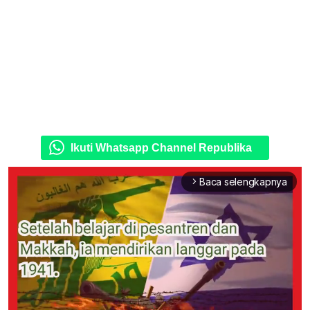
Ikuti Whatsapp Channel Republika
Baca selengkapnya
arrow_forward_ios