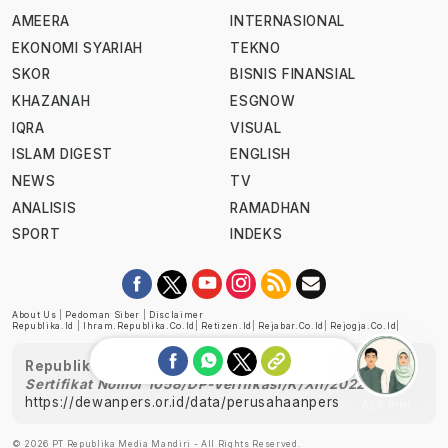
AMEERA
INTERNASIONAL
EKONOMI SYARIAH
TEKNO
SKOR
BISNIS FINANSIAL
KHAZANAH
ESGNOW
IQRA
VISUAL
ISLAM DIGEST
ENGLISH
NEWS
TV
ANALISIS
RAMADHAN
SPORT
INDEKS
About Us
|
Pedoman Siber
|
Disclaimer
Republika.id
|
Ihram.republika.co.id
|
Retizen.id
|
Rejabar.co.id
|
Rejogja.co.id
|
Republika telah diverifikasi oleh Dewan Pers
Sertifikat Nomor 1058/DP-Verifikasi/K/XII/2022
https://dewanpers.or.id/data/perusahaanpers
Ask me!
© 2026 PT Republika Media Mandiri - All Rights Reserved.