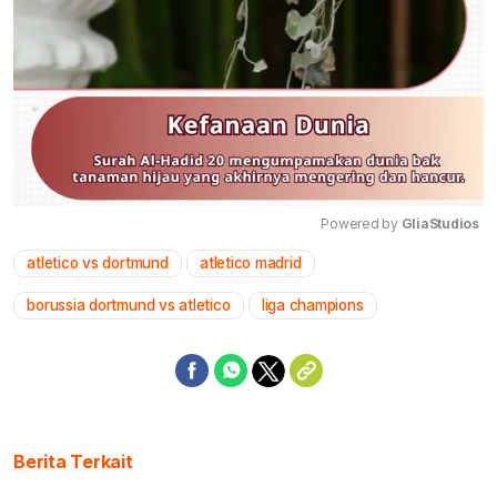
Powered by 
GliaStudios
atletico vs dortmund
atletico madrid
Mute
borussia dortmund vs atletico
liga champions
Berita Terkait