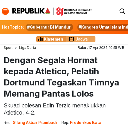
Hot Topics:
#Gubernur BI Mundur
#Kongres Umat Islam In
Klasemen
Jadwal
Sport
Liga Dunia
Rabu , 17 Apr 2024, 10:55 WIB
Dengan Segala Hormat
kepada Atletico, Pelatih
Dortmund Tegaskan Timnya
Memang Pantas Lolos
Skuad polesan Edin Terzic menaklukkan
Atletico, 4-2.
Red:
Gilang Akbar Prambadi
Rep:
Frederikus Bata