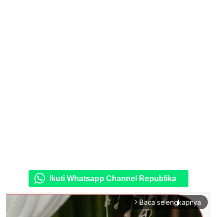
Ikuti Whatsapp Channel Republika
Baca selengkapnya
arrow_forward_ios