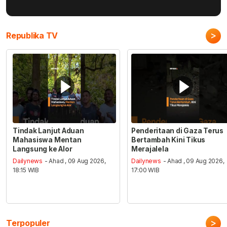
>
Republika TV
Tindak Lanjut Aduan
Penderitaan di Gaza Terus
Mahasiswa Mentan
Bertambah Kini Tikus
Langsung ke Alor
Merajalela
Dailynews
- Ahad , 09 Aug 2026,
Dailynews
- Ahad , 09 Aug 2026,
18:15 WIB
17:00 WIB
>
Terpopuler