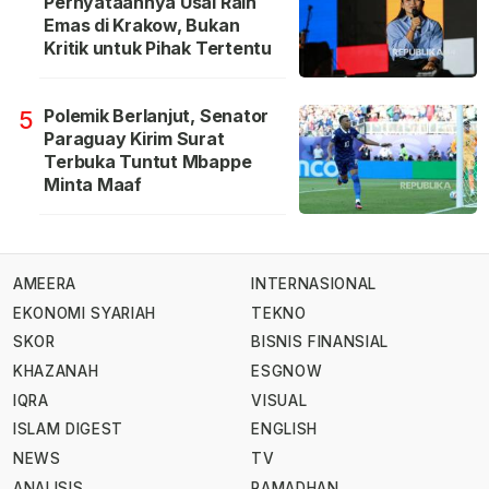
Pernyataannya Usai Raih
Emas di Krakow, Bukan
Kritik untuk Pihak Tertentu
Polemik Berlanjut, Senator
5
Paraguay Kirim Surat
Terbuka Tuntut Mbappe
Minta Maaf
AMEERA
INTERNASIONAL
EKONOMI SYARIAH
TEKNO
SKOR
BISNIS FINANSIAL
KHAZANAH
ESGNOW
IQRA
VISUAL
ISLAM DIGEST
ENGLISH
NEWS
TV
ANALISIS
RAMADHAN