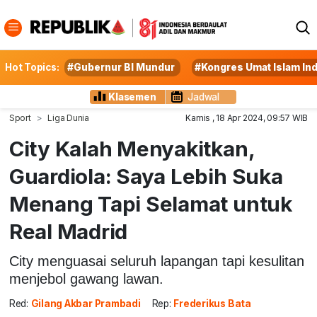
Hot Topics:
#Gubernur BI Mundur
#Kongres Umat Islam In
Klasemen
Jadwal
Sport
Liga Dunia
Kamis , 18 Apr 2024, 09:57 WIB
City Kalah Menyakitkan,
Guardiola: Saya Lebih Suka
Menang Tapi Selamat untuk
Real Madrid
City menguasai seluruh lapangan tapi kesulitan
menjebol gawang lawan.
Red:
Gilang Akbar Prambadi
Rep:
Frederikus Bata