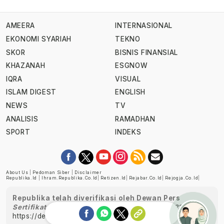
AMEERA
INTERNASIONAL
EKONOMI SYARIAH
TEKNO
SKOR
BISNIS FINANSIAL
KHAZANAH
ESGNOW
IQRA
VISUAL
ISLAM DIGEST
ENGLISH
NEWS
TV
ANALISIS
RAMADHAN
SPORT
INDEKS
About Us
|
Pedoman Siber
|
Disclaimer
Republika.id
|
Ihram.republika.co.id
|
Retizen.id
|
Rejabar.co.id
|
Rejogja.co.id
|
Republika telah diverifikasi oleh Dewan Pers
Sertifikat Nomor 1058/DP-Verifikasi/K/XII/2022
https://dewanpers.or.id/data/perusahaanpers