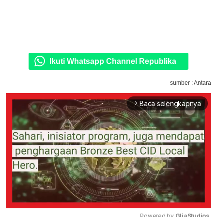
Ikuti Whatsapp Channel Republika
sumber : Antara
Baca selengkapnya
arrow_forward_ios
Powered by 
GliaStudios