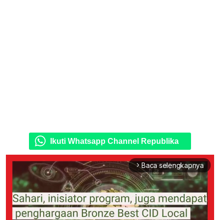
Ikuti Whatsapp Channel Republika
Baca selengkapnya
arrow_forward_ios