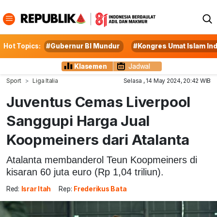
Hot Topics:
#Gubernur BI Mundur
#Kongres Umat Islam In
Klasemen
Jadwal
Sport
Liga Italia
Selasa , 14 May 2024, 20:42 WIB
Juventus Cemas Liverpool
Sanggupi Harga Jual
Koopmeiners dari Atalanta
Atalanta membanderol Teun Koopmeiners di
kisaran 60 juta euro (Rp 1,04 triliun).
Red:
Israr Itah
Rep:
Frederikus Bata