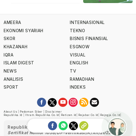
AMEERA
INTERNASIONAL
EKONOMI SYARIAH
TEKNO
SKOR
BISNIS FINANSIAL
KHAZANAH
ESGNOW
IQRA
VISUAL
ISLAM DIGEST
ENGLISH
NEWS
TV
ANALISIS
RAMADHAN
SPORT
INDEKS
About Us
|
Pedoman Siber
|
Disclaimer
Republika.id
|
Ihram.republika.co.id
|
Retizen.id
|
Rejabar.co.id
|
Rejogja.co.id
|
Republika telah diverifikasi oleh Dewan Pers
Sertifikat Nomor 1058/DP-Verifikasi/K/XII/2022