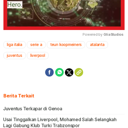
Powered by 
GliaStudios
liga italia
serie a
teun koopmeiners
atalanta
Mute
juventus
liverpool
Berita Terkait
Juventus Terkapar di Genoa
Usai Tinggalkan Liverpool, Mohamed Salah Selangkah
Lagi Gabung Klub Turki Trabzonspor