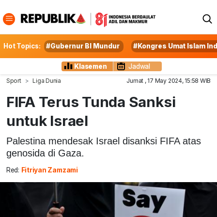
Hot Topics:
#Gubernur BI Mundur
#Kongres Umat Islam In
Klasemen
Jadwal
Sport
Liga Dunia
Jumat , 17 May 2024, 15:58 WIB
FIFA Terus Tunda Sanksi
untuk Israel
Palestina mendesak Israel disanksi FIFA atas
genosida di Gaza.
Red:
Fitriyan Zamzami