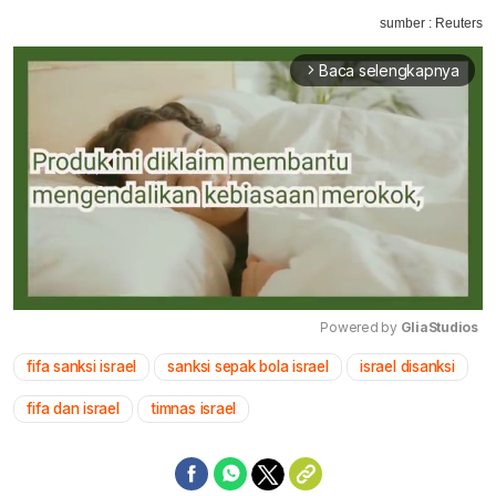
sumber : Reuters
Baca selengkapnya
arrow_forward_ios
Powered by 
GliaStudios
fifa sanksi israel
sanksi sepak bola israel
israel disanksi
Mute
fifa dan israel
timnas israel