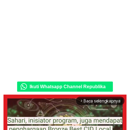
Ikuti Whatsapp Channel Republika
Baca selengkapnya
arrow_forward_ios