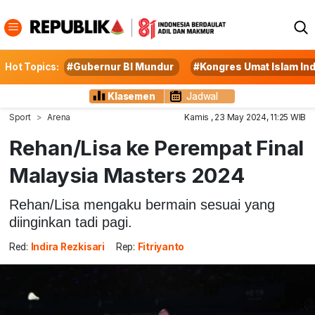
Hot Topics:
#Gubernur BI Mundur
#Kongres Umat Islam In
Klasemen
Jadwal
Sport
Arena
Kamis , 23 May 2024, 11:25 WIB
Rehan/Lisa ke Perempat Final
Malaysia Masters 2024
Rehan/Lisa mengaku bermain sesuai yang
diinginkan tadi pagi.
Red:
Indira Rezkisari
Rep:
Fitriyanto