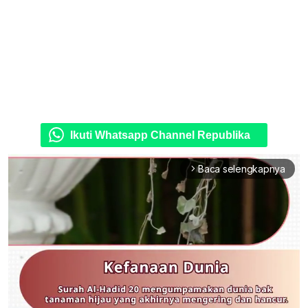
Ikuti Whatsapp Channel Republika
Baca selengkapnya
arrow_forward_ios