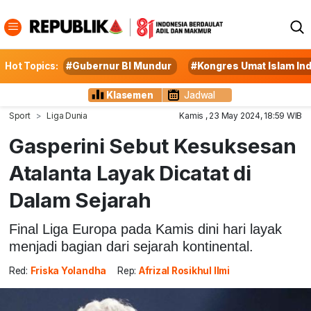
Hot Topics:
#Gubernur BI Mundur
#Kongres Umat Islam In
Klasemen
Jadwal
Sport
Liga Dunia
Kamis , 23 May 2024, 18:59 WIB
Gasperini Sebut Kesuksesan
Atalanta Layak Dicatat di
Dalam Sejarah
Final Liga Europa pada Kamis dini hari layak
menjadi bagian dari sejarah kontinental.
Red:
Friska Yolandha
Rep:
Afrizal Rosikhul Ilmi