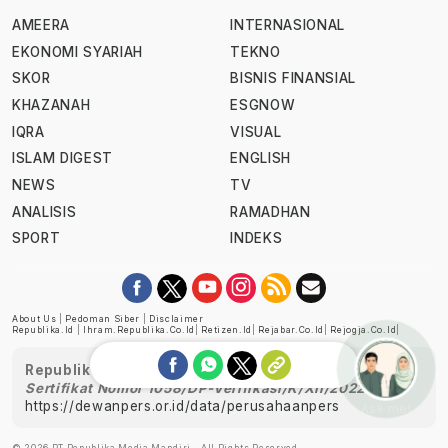
AMEERA
INTERNASIONAL
EKONOMI SYARIAH
TEKNO
SKOR
BISNIS FINANSIAL
KHAZANAH
ESGNOW
IQRA
VISUAL
ISLAM DIGEST
ENGLISH
NEWS
TV
ANALISIS
RAMADHAN
SPORT
INDEKS
About Us
|
Pedoman Siber
|
Disclaimer
Republika.id
|
Ihram.republika.co.id
|
Retizen.id
|
Rejabar.co.id
|
Rejogja.co.id
|
Republika telah diverifikasi oleh Dewan Pers
Sertifikat Nomor 1058/DP-Verifikasi/K/XII/2022
https://dewanpers.or.id/data/perusahaanpers
Ask me!