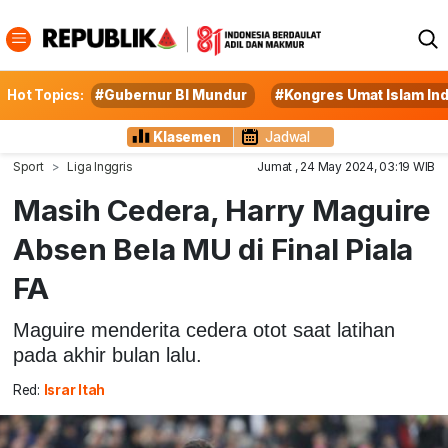
Hot Topics:
#Gubernur BI Mundur
#Kongres Umat Islam In
Klasemen
Jadwal
Sport
Liga Inggris
Jumat , 24 May 2024, 03:19 WIB
Masih Cedera, Harry Maguire
Absen Bela MU di Final Piala
FA
Maguire menderita cedera otot saat latihan
pada akhir bulan lalu.
Red:
Israr Itah