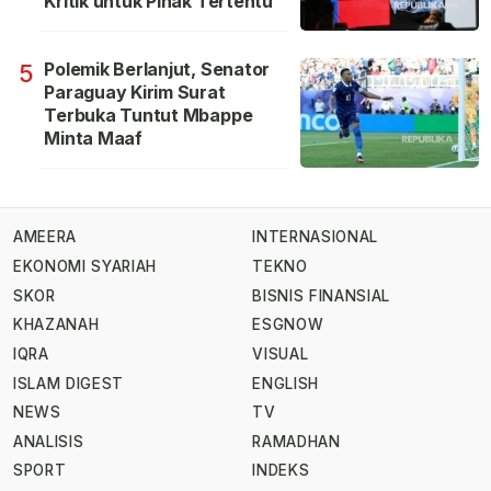
Kritik untuk Pihak Tertentu
Polemik Berlanjut, Senator
5
Paraguay Kirim Surat
Terbuka Tuntut Mbappe
Minta Maaf
AMEERA
INTERNASIONAL
EKONOMI SYARIAH
TEKNO
SKOR
BISNIS FINANSIAL
KHAZANAH
ESGNOW
IQRA
VISUAL
ISLAM DIGEST
ENGLISH
NEWS
TV
ANALISIS
RAMADHAN
SPORT
INDEKS