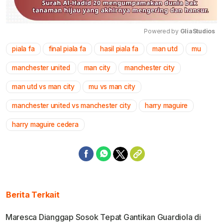
Powered by 
GliaStudios
piala fa
final piala fa
hasil piala fa
man utd
mu
Mute
manchester united
man city
manchester city
man utd vs man city
mu vs man city
manchester united vs manchester city
harry maguire
harry maguire cedera
Berita Terkait
Maresca Dianggap Sosok Tepat Gantikan Guardiola di