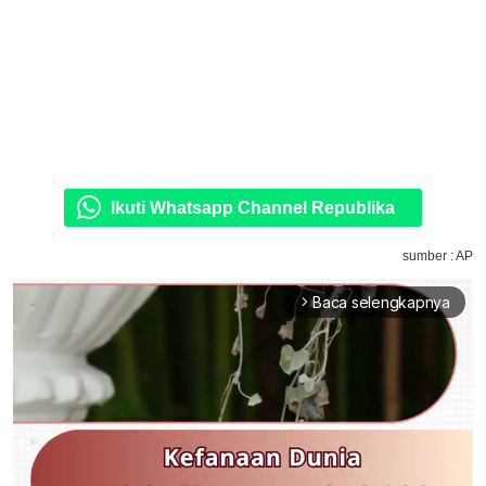
Ikuti Whatsapp Channel Republika
sumber : AP
Baca selengkapnya
arrow_forward_ios