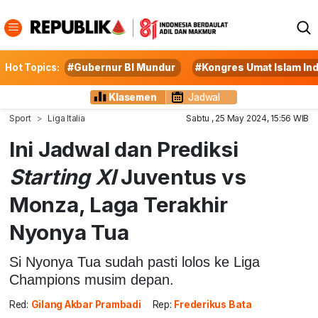
Hot Topics:
#Gubernur BI Mundur
#Kongres Umat Islam In
Klasemen
Jadwal
Sport
Liga Italia
Sabtu , 25 May 2024, 15:56 WIB
Ini Jadwal dan Prediksi
Starting XI
Juventus vs
Monza, Laga Terakhir
Nyonya Tua
Si Nyonya Tua sudah pasti lolos ke Liga
Champions musim depan.
Red:
Gilang Akbar Prambadi
Rep:
Frederikus Bata