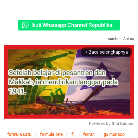
Ikuti Whatsapp Channel Republika
sumber : Antara
Baca selengkapnya
arrow_forward_ios
Powered by 
GliaStudios
formula satu
formula one
f1
ferrari
gp monaco
Mute