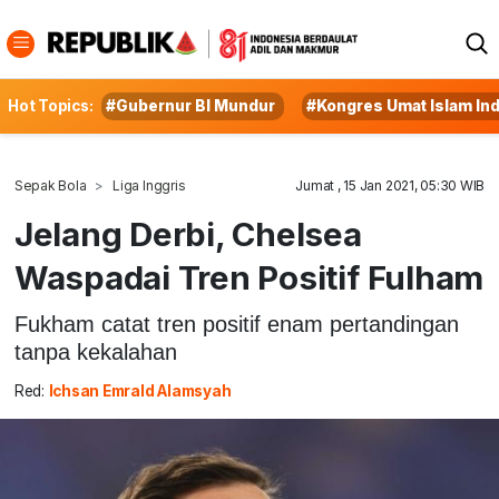
Hot Topics:
#Gubernur BI Mundur
#Kongres Umat Islam In
Sepak Bola
Liga Inggris
Jumat , 15 Jan 2021, 05:30 WIB
Jelang Derbi, Chelsea
Waspadai Tren Positif Fulham
Fukham catat tren positif enam pertandingan
tanpa kekalahan
Red:
Ichsan Emrald Alamsyah