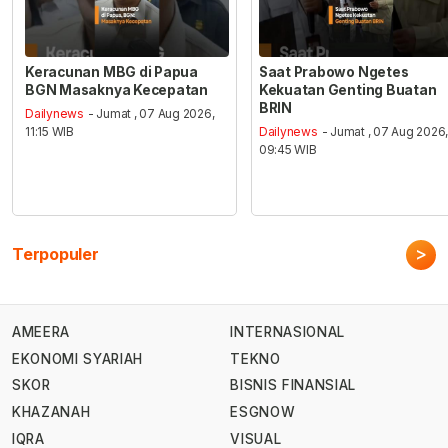
Keracunan MBG di Papua
Saat Prabowo Ngetes
BGN Masaknya Kecepatan
Kekuatan Genting Buatan
BRIN
Dailynews
- Jumat , 07 Aug 2026,
11:15 WIB
Dailynews
- Jumat , 07 Aug 2026
09:45 WIB
>
Terpopuler
AMEERA
INTERNASIONAL
EKONOMI SYARIAH
TEKNO
SKOR
BISNIS FINANSIAL
KHAZANAH
ESGNOW
IQRA
VISUAL