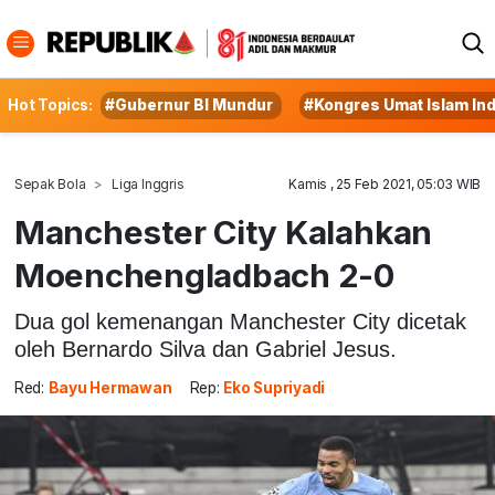
Hot Topics:
#Gubernur BI Mundur
#Kongres Umat Islam In
Sepak Bola
Liga Inggris
Kamis , 25 Feb 2021, 05:03 WIB
Manchester City Kalahkan
Moenchengladbach 2-0
Dua gol kemenangan Manchester City dicetak
oleh Bernardo Silva dan Gabriel Jesus.
Red:
Bayu Hermawan
Rep:
Eko Supriyadi