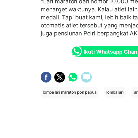
"Lari maraton dan nomor 10.000 mete
menarget waktunya. Kalau atlet lai
medali. Tapi buat kami, lebih baik 
otomatis atlet tersebut yang menjad
juga pensiunan Polri berpangkat AKB
Ikuti Whatsapp Chan
lomba lari maraton pon papua
lomba lari
la