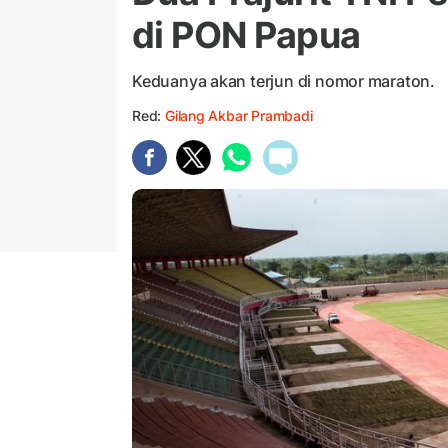
di PON Papua
Keduanya akan terjun di nomor maraton.
Red:
Gilang Akbar Prambadi