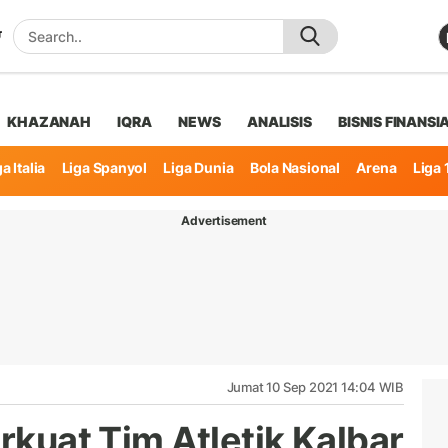
KHAZANAH
IQRA
NEWS
ANALISIS
BISNIS FINANSI
a Italia
Liga Spanyol
Liga Dunia
Bola Nasional
Arena
Liga 
Advertisement
Jumat 10 Sep 2021 14:04 WIB
erkuat Tim Atletik Kalbar