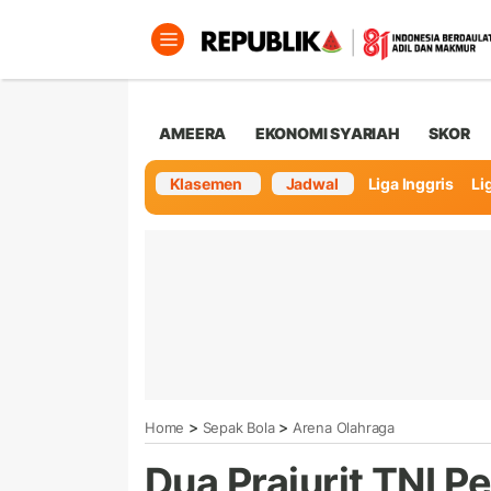
AMEERA
EKONOMI SYARIAH
SKOR
Klasemen
Jadwal
Liga Inggris
Lig
>
>
Home
Sepak Bola
Arena Olahraga
Dua Prajurit TNI P