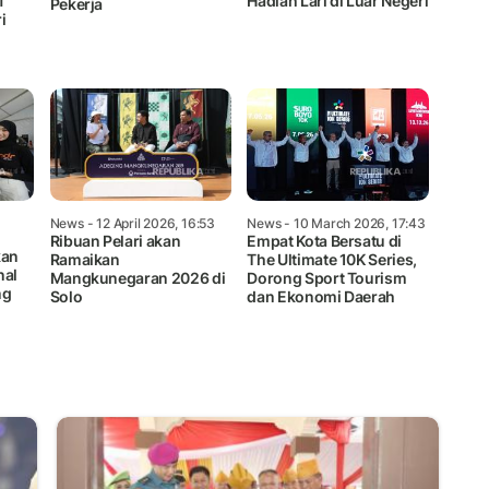
f
Hadiah Lari di Luar Negeri
Pekerja
i
News
- 12 April 2026, 16:53
News
- 10 March 2026, 17:43
Ribuan Pelari akan
Empat Kota Bersatu di
kan
Ramaikan
The Ultimate 10K Series,
nal
Mangkunegaran 2026 di
Dorong Sport Tourism
ng
Solo
dan Ekonomi Daerah