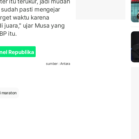
r itu terukur, jadi mudah
n sudah pasti mengejar
target waktu karena
i juara," ujar Musa yang
P itu.
nel Republika
sumber : Antara
ri maraton