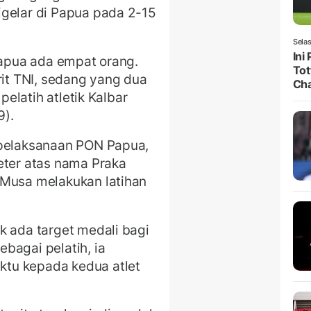
igelar di Papua pada 2-15
Selas
Ini
 Papua ada empat orang.
Tot
rit TNI, sedang yang dua
Ch
 pelatih atletik Kalbar
9).
 pelaksanaan PON Papua,
eter atas nama Praka
 Musa melakukan latihan
k ada target medali bagi
bagai pelatih, ia
tu kepada kedua atlet