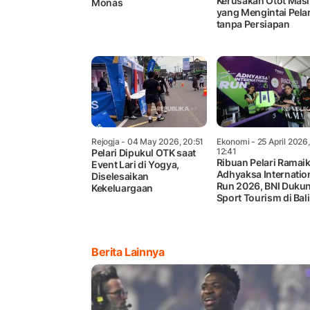
Kerusakan Otot Masi
Monas
yang Mengintai Pelar
tanpa Persiapan
Rejogja
- 04 May 2026, 20:51
Ekonomi
- 25 April 2026,
12:41
Pelari Dipukul OTK saat
Ribuan Pelari Ramai
Event Lari di Yogya,
Adhyaksa Internatio
Diselesaikan
Run 2026, BNI Duku
Kekeluargaan
Sport Tourism di Bali
Berita Lainnya