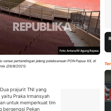
Foto: Antara/M Agung Rajasa
tu venue pertandingan jelang pelaksanaan PON Papua XX, di
Ter
mis (26/8/2021).
ua prajurit TNI yang
 yaitu Praka Irmansyah
kan untuk memperkuat tim
ng bergengsi Pekan