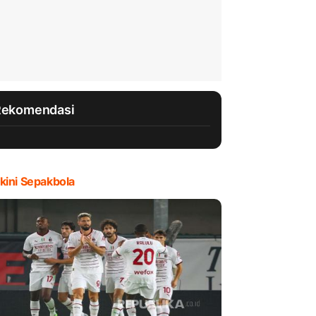
Rekomendasi
kini Sepakbola