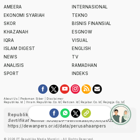
AMEERA
INTERNASIONAL
EKONOMI SYARIAH
TEKNO
SKOR
BISNIS FINANSIAL
KHAZANAH
ESGNOW
IQRA
VISUAL
ISLAM DIGEST
ENGLISH
NEWS
TV
ANALISIS
RAMADHAN
SPORT
INDEKS
About Us
|
Pedoman Siber
|
Disclaimer
Republika.id
|
Ihram.republika.co.id
|
Retizen.id
|
Rejabar.co.id
|
Rejogja.co.id
|
Republika telah diverifikasi oleh Dewan Pers
Sertifikat Nomor 1058/DP-Verifikasi/K/XII/2022
https://dewanpers.or.id/data/perusahaanpers
Ask me!
© 2026 PT Republika Media Mandiri - All Rights Reserved.