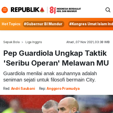
Hot Topics:
#Gubernur BI Mundur
#Kongres Umat Islam In
Sepak Bola
Liga Inggris
Ahad , 07 Nov 2021, 03:38 WIB
Pep Guardiola Ungkap Taktik
'Seribu Operan' Melawan MU
Guardiola menilai anak asuhannya adalah
seniman sejati untuk filosofi bermain City.
Red:
Andri Saubani
Rep:
Anggoro Pramudya