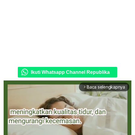
Ikuti Whatsapp Channel Republika
Baca selengkapnya
arrow_forward_ios