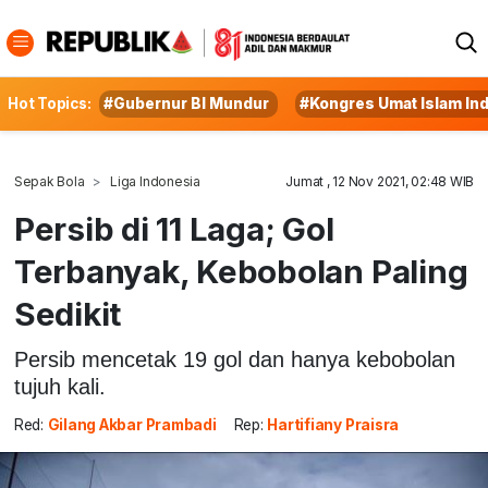
Hot Topics:
#Gubernur BI Mundur
#Kongres Umat Islam In
Sepak Bola
Liga Indonesia
Jumat , 12 Nov 2021, 02:48 WIB
Persib di 11 Laga; Gol
Terbanyak, Kebobolan Paling
Sedikit
Persib mencetak 19 gol dan hanya kebobolan
tujuh kali.
Red:
Gilang Akbar Prambadi
Rep:
Hartifiany Praisra