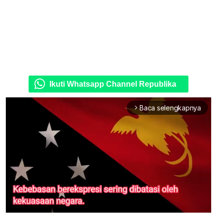
Ikuti Whatsapp Channel Republika
Baca selengkapnya
arrow_forward_ios