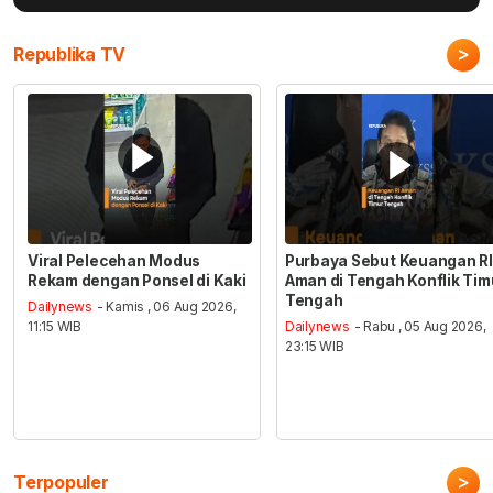
>
Republika TV
Viral Pelecehan Modus
Purbaya Sebut Keuangan RI
Rekam dengan Ponsel di Kaki
Aman di Tengah Konflik Tim
Tengah
Dailynews
- Kamis , 06 Aug 2026,
11:15 WIB
Dailynews
- Rabu , 05 Aug 2026,
23:15 WIB
>
Terpopuler