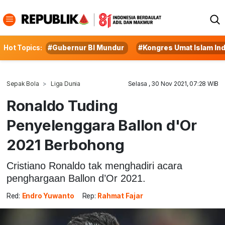
Hot Topics:
#Gubernur BI Mundur
#Kongres Umat Islam In
Sepak Bola
Liga Dunia
Selasa , 30 Nov 2021, 07:28 WIB
Ronaldo Tuding
Penyelenggara Ballon d'Or
2021 Berbohong
Cristiano Ronaldo tak menghadiri acara
penghargaan Ballon d’Or 2021.
Red:
Endro Yuwanto
Rep:
Rahmat Fajar