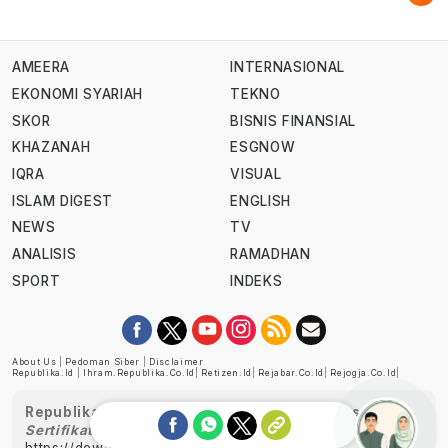
AMEERA
INTERNASIONAL
EKONOMI SYARIAH
TEKNO
SKOR
BISNIS FINANSIAL
KHAZANAH
ESGNOW
IQRA
VISUAL
ISLAM DIGEST
ENGLISH
NEWS
TV
ANALISIS
RAMADHAN
SPORT
INDEKS
About Us
|
Pedoman Siber
|
Disclaimer
Republika.id
|
Ihram.republika.co.id
|
Retizen.id
|
Rejabar.co.id
|
Rejogja.co.id
|
Republika telah diverifikasi oleh Dewan Pers
Sertifikat Nomor 1058/DP-Verifikasi/K/XII/2022
https://dewanpers.or.id/data/perusahaanpers