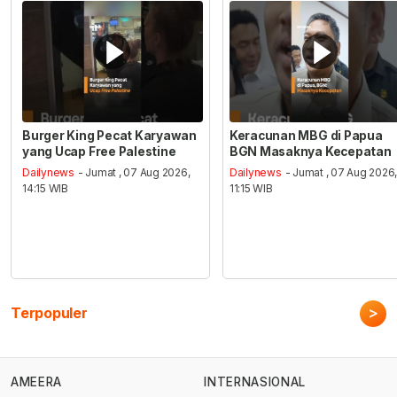
Burger King Pecat Karyawan
Keracunan MBG di Papua
yang Ucap Free Palestine
BGN Masaknya Kecepatan
Dailynews
- Jumat , 07 Aug 2026,
Dailynews
- Jumat , 07 Aug 2026
14:15 WIB
11:15 WIB
>
Terpopuler
AMEERA
INTERNASIONAL