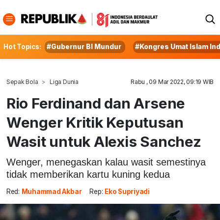
Hot Topics:
#Gubernur BI Mundur
#Kongres Umat Islam In
Sepak Bola
Liga Dunia
Rabu , 09 Mar 2022, 09:19 WIB
Rio Ferdinand dan Arsene
Wenger Kritik Keputusan
Wasit untuk Alexis Sanchez
Wenger, menegaskan kalau wasit semestinya
tidak memberikan kartu kuning kedua
Red:
Muhammad Akbar
Rep:
Eko Supriyadi