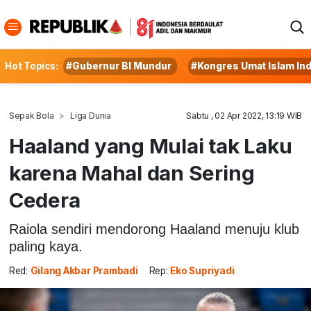
Hot Topics:
#Gubernur BI Mundur
#Kongres Umat Islam In
Sepak Bola
Liga Dunia
Sabtu , 02 Apr 2022, 13:19 WIB
Haaland yang Mulai tak Laku
karena Mahal dan Sering
Cedera
Raiola sendiri mendorong Haaland menuju klub
paling kaya.
Red:
Gilang Akbar Prambadi
Rep:
Eko Supriyadi