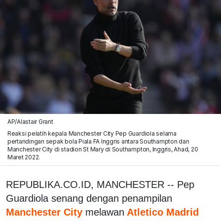
AP/Alastair Grant
Reaksi pelatih kepala Manchester City Pep Guardiola selama
pertandingan sepak bola Piala FA Inggris antara Southampton dan
Manchester City di stadion St Mary di Southampton, Inggris, Ahad, 20
Maret 2022.
REPUBLIKA.CO.ID, MANCHESTER -- Pep
Guardiola senang dengan penampilan
Manchester City
melawan
Atletico Madrid