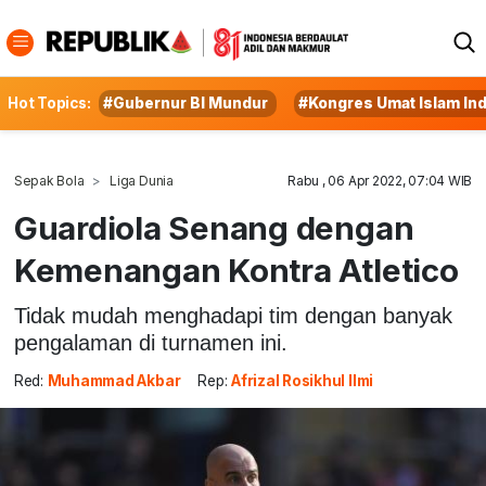
Hot Topics:
#Gubernur BI Mundur
#Kongres Umat Islam In
Sepak Bola
Liga Dunia
Rabu , 06 Apr 2022, 07:04 WIB
Guardiola Senang dengan
Kemenangan Kontra Atletico
Tidak mudah menghadapi tim dengan banyak
pengalaman di turnamen ini.
Red:
Muhammad Akbar
Rep:
Afrizal Rosikhul Ilmi