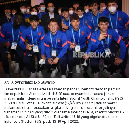
ANTARA/Indrianto Eko Suwarso
Gubernur DKI Jakarta Anies Baswedan (tengah) berfoto dengan pemain
tim sepak bola Atletico Madrid U-18 saat penyambutan acara jamuan
makan malam dengan tim peserta International Youth Championship (IYC)
2021 di Balai Kota DKI Jakarta, Selasa (12/4/2022). Acara jamuan makan
malam tersebut merupakan rangkaian kegiatan sebelum bergulirnya
turnamen IYC 2021 yang diikuti oleh tim Barcelona U-18, Atletico Madrid U-
18, Indonesia All Star U-20 dan Bali United U-18 yang digelar di Jakarta
Indonesia Stadium (JIS) pada 13-19 April 2022.