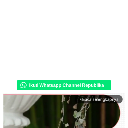
Ikuti Whatsapp Channel Republika
Baca selengkapnya
arrow_forward_ios