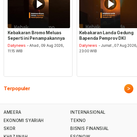
Kebakaran Bromo Meluas
Kebakaran Landa Gedung
Seperti ini Penampakannya
Bapenda Pemprov DKI
Dailynews
- Ahad , 09 Aug 2026,
Dailynews
- Jumat , 07 Aug 2026
11:15 WIB
23:00 WIB
>
Terpopuler
AMEERA
INTERNASIONAL
EKONOMI SYARIAH
TEKNO
SKOR
BISNIS FINANSIAL
KHAZANAH
ESGNOW