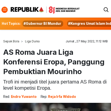
Hot Topics:
#Gubernur BI Mundur
#Kongres Umat Islam In
Sepak Bola
Liga Dunia
Jumat , 27 May 2022, 11:12 WIB
AS Roma Juara Liga
Konferensi Eropa, Panggung
Pembuktian Mourinho
Trofi ini menjadi titel juara pertama AS Roma di
level kompetisi Eropa.
Red:
Endro Yuwanto
Rep:
Reja Irfa Widodo