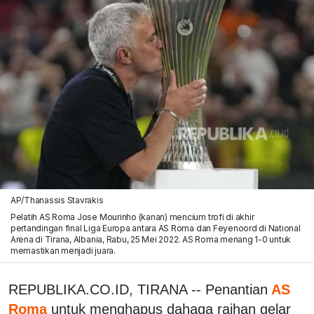
AP/Thanassis Stavrakis
Pelatih AS Roma Jose Mourinho (kanan) mencium trofi di akhir
pertandingan final Liga Europa antara AS Roma dan Feyenoord di National
Arena di Tirana, Albania, Rabu, 25 Mei 2022. AS Roma menang 1-0 untuk
memastikan menjadi juara.
REPUBLIKA.CO.ID, TIRANA -- Penantian
AS
Roma
untuk menghapus dahaga raihan gelar