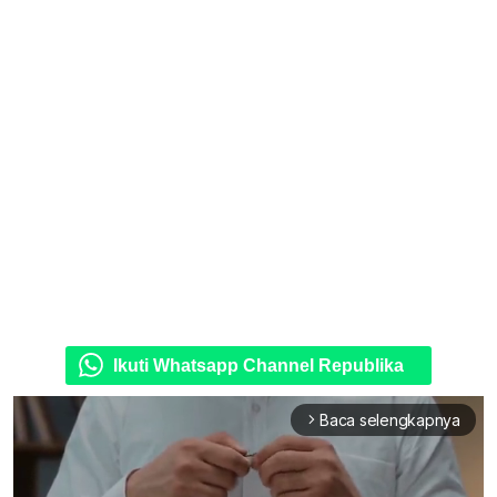
Ikuti Whatsapp Channel Republika
Baca selengkapnya
arrow_forward_ios