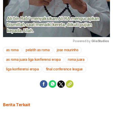
Powered by 
GliaStudios
as roma
pelatih as roma
jose mourinho
Mute
as roma juara liga konferensi eropa
roma juara
liga konferensi eropa
final conference league
Berita Terkait