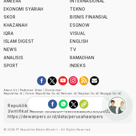
AMEERA
INTERNASIONAL
EKONOMI SYARIAH
TEKNO
SKOR
BISNIS FINANSIAL
KHAZANAH
ESGNOW
IQRA
VISUAL
ISLAM DIGEST
ENGLISH
NEWS
TV
ANALISIS
RAMADHAN
SPORT
INDEKS
About Us
|
Pedoman Siber
|
Disclaimer
Republika.id
|
Ihram.republika.co.id
|
Retizen.id
|
Rejabar.co.id
|
Rejogja.co.id
|
Republika telah diverifikasi oleh Dewan Pers
Sertifikat Nomor 1058/DP-Verifikasi/K/XII/2022
https://dewanpers.or.id/data/perusahaanpers
Ask me!
© 2026 PT Republika Media Mandiri - All Rights Reserved.