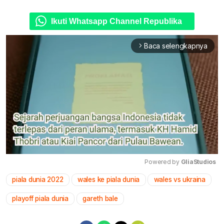
Ikuti Whatsapp Channel Republika
Baca selengkapnya
arrow_forward_ios
Powered by 
GliaStudios
piala dunia 2022
wales ke piala dunia
wales vs ukraina
Mute
playoff piala dunia
gareth bale