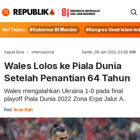
Hot Topics:
#Gubernur BI Mundur
#Kongres Umat Islam In
Sepak Bola
Internasional
Senin , 06 Jun 2022, 02:00 WIB
Wales Lolos ke Piala Dunia
Setelah Penantian 64 Tahun
Wales mengalahkan Ukraina 1-0 pada final
playoff Piala Dunia 2022 Zona Erpa Jalur A.
Red:
Israr Itah