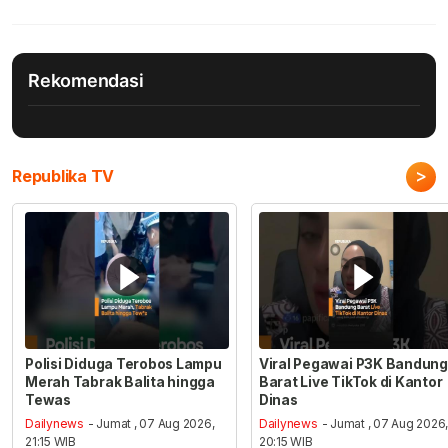
Rekomendasi
>
Republika TV
Polisi Diduga Terobos Lampu
Viral Pegawai P3K Bandung
Merah Tabrak Balita hingga
Barat Live TikTok di Kantor
Tewas
Dinas
Dailynews
- Jumat , 07 Aug 2026,
Dailynews
- Jumat , 07 Aug 2026
21:15 WIB
20:15 WIB