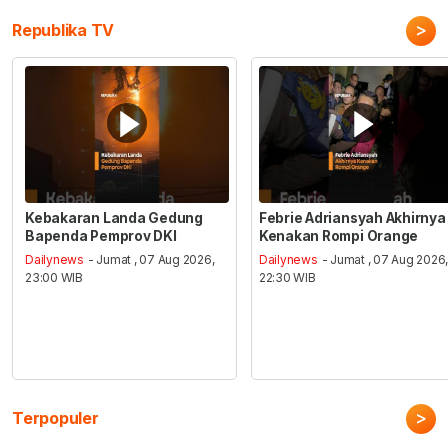
>
Republika TV
Kebakaran Landa Gedung
Febrie Adriansyah Akhirnya
Bapenda Pemprov DKI
Kenakan Rompi Orange
Dailynews
- Jumat , 07 Aug 2026,
Dailynews
- Jumat , 07 Aug 2026
23:00 WIB
22:30 WIB
>
Terpopuler