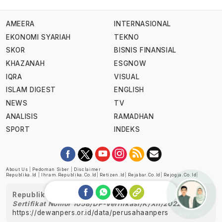
AMEERA
INTERNASIONAL
EKONOMI SYARIAH
TEKNO
SKOR
BISNIS FINANSIAL
KHAZANAH
ESGNOW
IQRA
VISUAL
ISLAM DIGEST
ENGLISH
NEWS
TV
ANALISIS
RAMADHAN
SPORT
INDEKS
About Us
|
Pedoman Siber
|
Disclaimer
Republika.id
|
Ihram.republika.co.id
|
Retizen.id
|
Rejabar.co.id
|
Rejogja.co.id
|
Republika telah diverifikasi oleh Dewan Pers
Sertifikat Nomor 1058/DP-Verifikasi/K/XII/2022
https://dewanpers.or.id/data/perusahaanpers
Ask me!