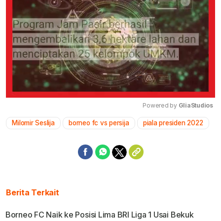
Powered by 
GliaStudios
Milomir Seslija
borneo fc vs persija
piala presiden 2022
Mute
Berita Terkait
Borneo FC Naik ke Posisi Lima BRI Liga 1 Usai Bekuk