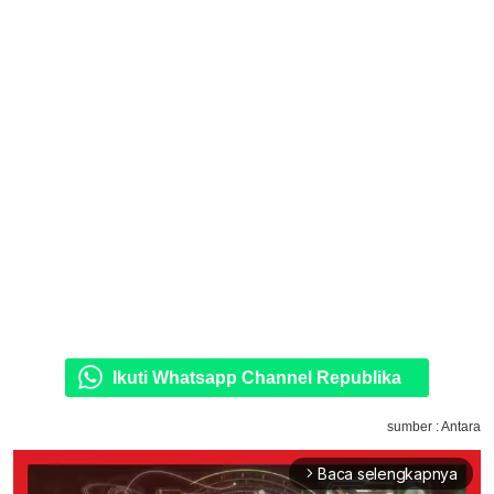
Ikuti Whatsapp Channel Republika
sumber : Antara
Baca selengkapnya
arrow_forward_ios