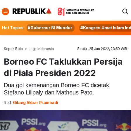
Hot Topics:
#Gubernur BI Mundur
#Kongres Umat Islam In
Sepak Bola
Liga Indonesia
Sabtu , 25 Jun 2022, 23:50 WIB
Borneo FC Taklukkan Persija
di Piala Presiden 2022
Dua gol kemenangan Borneo FC dicetak
Stefano Lilipaly dan Matheus Pato.
Red:
Gilang Akbar Prambadi