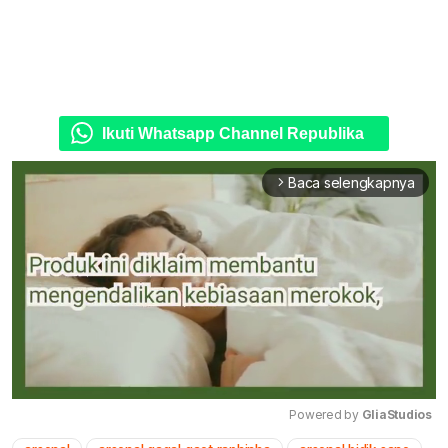
Ikuti Whatsapp Channel Republika
Baca selengkapnya
arrow_forward_ios
Powered by 
GliaStudios