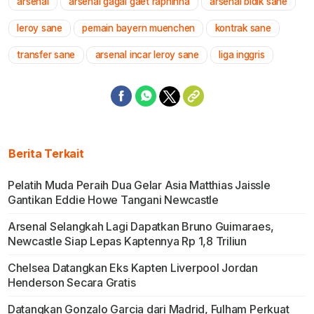
arsenal
arsenal gagal gaet raphinha
arsenal bidik sane
Mute
leroy sane
pemain bayern muenchen
kontrak sane
transfer sane
arsenal incar leroy sane
liga inggris
Berita Terkait
Pelatih Muda Peraih Dua Gelar Asia Matthias Jaissle
Gantikan Eddie Howe Tangani Newcastle
Arsenal Selangkah Lagi Dapatkan Bruno Guimaraes,
Newcastle Siap Lepas Kaptennya Rp 1,8 Triliun
Chelsea Datangkan Eks Kapten Liverpool Jordan
Henderson Secara Gratis
Datangkan Gonzalo Garcia dari Madrid, Fulham Perkuat