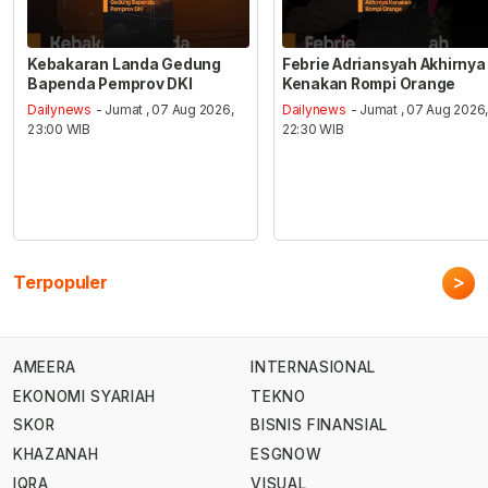
Kebakaran Landa Gedung
Febrie Adriansyah Akhirnya
Bapenda Pemprov DKI
Kenakan Rompi Orange
Dailynews
- Jumat , 07 Aug 2026,
Dailynews
- Jumat , 07 Aug 2026
23:00 WIB
22:30 WIB
>
Terpopuler
AMEERA
INTERNASIONAL
EKONOMI SYARIAH
TEKNO
SKOR
BISNIS FINANSIAL
KHAZANAH
ESGNOW
IQRA
VISUAL