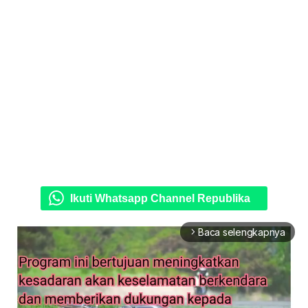
Ikuti Whatsapp Channel Republika
Baca selengkapnya
arrow_forward_ios