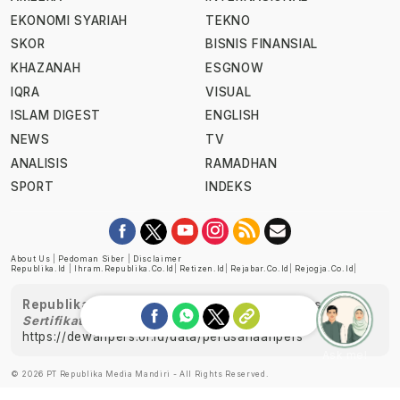
EKONOMI SYARIAH
TEKNO
SKOR
BISNIS FINANSIAL
KHAZANAH
ESGNOW
IQRA
VISUAL
ISLAM DIGEST
ENGLISH
NEWS
TV
ANALISIS
RAMADHAN
SPORT
INDEKS
About Us
|
Pedoman Siber
|
Disclaimer
Republika.id
|
Ihram.republika.co.id
|
Retizen.id
|
Rejabar.co.id
|
Rejogja.co.id
|
Republika telah diverifikasi oleh Dewan Pers
Sertifikat Nomor 1058/DP-Verifikasi/K/XII/2022
https://dewanpers.or.id/data/perusahaanpers
Ask me!
© 2026 PT Republika Media Mandiri - All Rights Reserved.