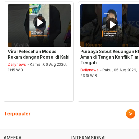
Viral Pelecehan Modus
Purbaya Sebut Keuangan RI
Rekam dengan Ponsel di Kaki
Aman di Tengah Konflik Tim
Tengah
Dailynews
- Kamis , 06 Aug 2026,
11:15 WIB
Dailynews
- Rabu , 05 Aug 2026,
23:15 WIB
>
Terpopuler
AMEERA
INTERNASIONAL