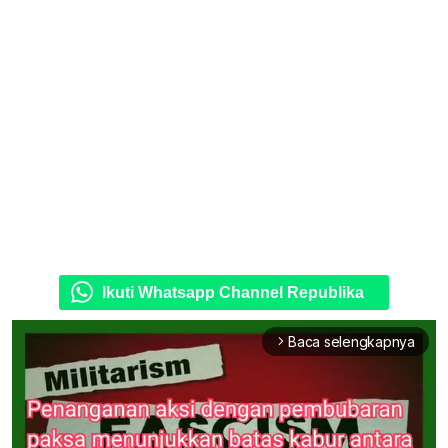
Ikuti Whatsapp Channel Republika
Baca selengkapnya
arrow_forward_ios