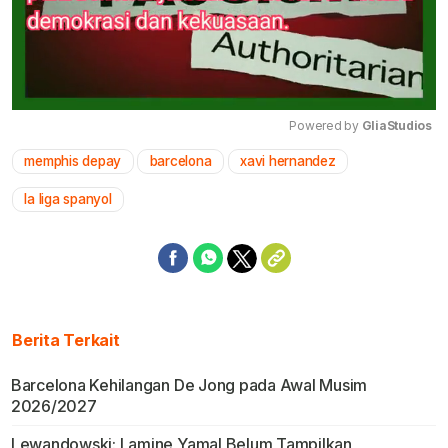
Powered by 
GliaStudios
memphis depay
barcelona
xavi hernandez
Mute
la liga spanyol
Berita Terkait
Barcelona Kehilangan De Jong pada Awal Musim
2026/2027
Lewandowski: Lamine Yamal Belum Tampilkan