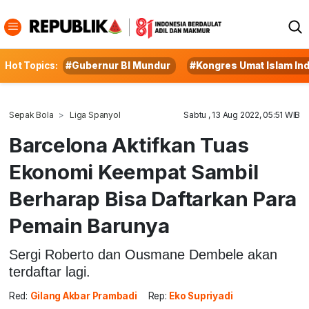
Hot Topics:
#Gubernur BI Mundur
#Kongres Umat Islam In
Sepak Bola
Liga Spanyol
Sabtu , 13 Aug 2022, 05:51 WIB
Barcelona Aktifkan Tuas
Ekonomi Keempat Sambil
Berharap Bisa Daftarkan Para
Pemain Barunya
Sergi Roberto dan Ousmane Dembele akan
terdaftar lagi.
Red:
Gilang Akbar Prambadi
Rep:
Eko Supriyadi