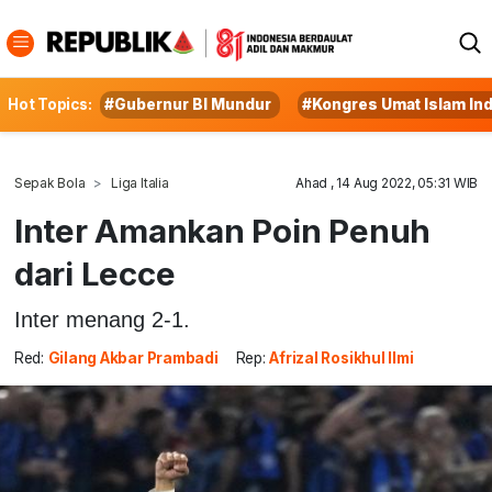
Hot Topics:
#Gubernur BI Mundur
#Kongres Umat Islam In
Sepak Bola
Liga Italia
Ahad , 14 Aug 2022, 05:31 WIB
Inter Amankan Poin Penuh
dari Lecce
Inter menang 2-1.
Red:
Gilang Akbar Prambadi
Rep:
Afrizal Rosikhul Ilmi