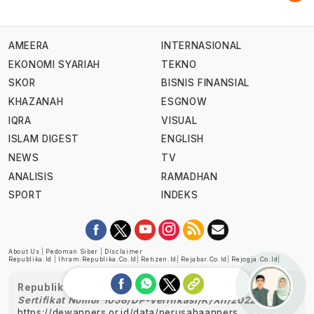
AMEERA
INTERNASIONAL
EKONOMI SYARIAH
TEKNO
SKOR
BISNIS FINANSIAL
KHAZANAH
ESGNOW
IQRA
VISUAL
ISLAM DIGEST
ENGLISH
NEWS
TV
ANALISIS
RAMADHAN
SPORT
INDEKS
About Us
|
Pedoman Siber
|
Disclaimer
Republika.id
|
Ihram.republika.co.id
|
Retizen.id
|
Rejabar.co.id
|
Rejogja.co.id
|
Republika telah diverifikasi oleh Dewan Pers
Sertifikat Nomor 1058/DP-Verifikasi/K/XII/2022
https://dewanpers.or.id/data/perusahaanpers