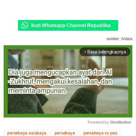
Ikuti Whatsapp Channel Republika
sumber : Antara
Baca selengkapnya
arrow_forward_ios
Powered by 
GliaStudios
persebaya surabaya
persebaya
persebaya vs psis
Mute