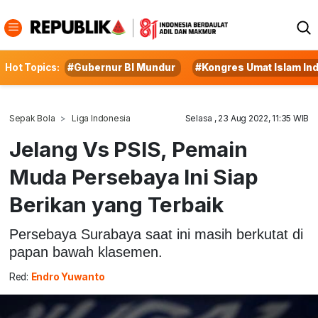
Hot Topics:
#Gubernur BI Mundur
#Kongres Umat Islam In
Sepak Bola
Liga Indonesia
Selasa , 23 Aug 2022, 11:35 WIB
Jelang Vs PSIS, Pemain
Muda Persebaya Ini Siap
Berikan yang Terbaik
Persebaya Surabaya saat ini masih berkutat di
papan bawah klasemen.
Red:
Endro Yuwanto