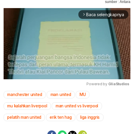
sumber : Antara
Baca selengkapnya
arrow_forward_ios
Powered by 
GliaStudios
manchester united
man united
MU
Mute
mu kalahkan liverpool
man united vs liverpool
pelatih man united
erik ten hag
liga inggris