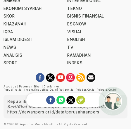
AMEERA
INTERNASIONAL
EKONOMI SYARIAH
TEKNO
SKOR
BISNIS FINANSIAL
KHAZANAH
ESGNOW
IQRA
VISUAL
ISLAM DIGEST
ENGLISH
NEWS
TV
ANALISIS
RAMADHAN
SPORT
INDEKS
About Us
|
Pedoman Siber
|
Disclaimer
Republika.id
|
Ihram.republika.co.id
|
Retizen.id
|
Rejabar.co.id
|
Rejogja.co.id
|
Republika telah diverifikasi oleh Dewan Pers
Sertifikat Nomor 1058/DP-Verifikasi/K/XII/2022
https://dewanpers.or.id/data/perusahaanpers
Ask me!
© 2026 PT Republika Media Mandiri - All Rights Reserved.