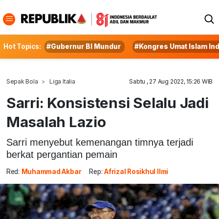
Hot Topics:
#Gubernur BI Mundur
#Kongres Umat Islam In
Sepak Bola
Liga Italia
Sabtu , 27 Aug 2022, 15:26 WIB
Sarri: Konsistensi Selalu Jadi
Masalah Lazio
Sarri menyebut kemenangan timnya terjadi
berkat pergantian pemain
Red:
Muhammad Akbar
Rep:
Afrizal Rosikhul Ilmi