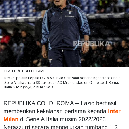
EPA-EFE/GIUSEPPE LAMI
Reaksi pelatih kepala Lazio Maurizio Sarri saat pertandingan sepak bola
Serie A Italia antara SS Lazio dan AC Milan di stadion Olimpico di Roma,
Italia, Senin (25/4) dini hari WIB.
REPUBLIKA.CO.ID, ROMA -- Lazio berhasil
memberikan kekalahan pertama kepada
Inter
Milan
di Serie A Italia musim 2022/2023.
Nerazzurri secara mengejutkan tumbang 1-3