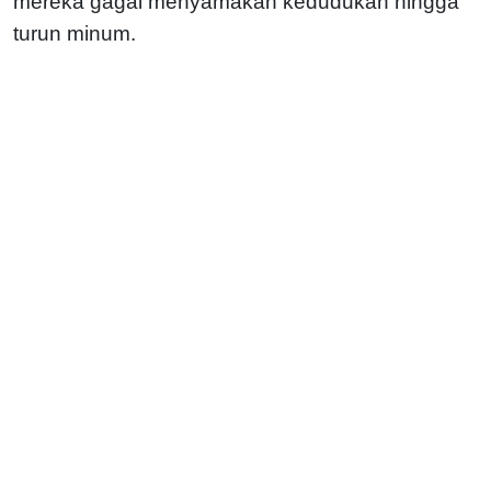
mereka gagal menyamakan kedudukan hingga
turun minum.