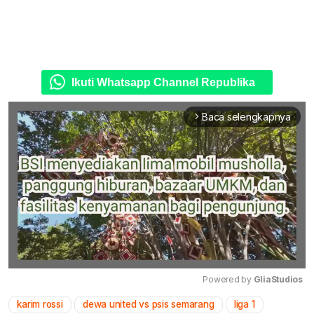
Ikuti Whatsapp Channel Republika
Baca selengkapnya
arrow_forward_ios
Powered by 
GliaStudios
karim rossi
dewa united vs psis semarang
liga 1
Mute