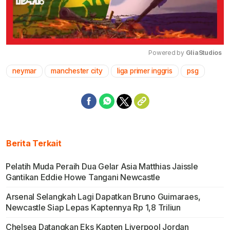
Powered by 
GliaStudios
neymar
manchester city
liga primer inggris
psg
Mute
Berita Terkait
Pelatih Muda Peraih Dua Gelar Asia Matthias Jaissle
Gantikan Eddie Howe Tangani Newcastle
Arsenal Selangkah Lagi Dapatkan Bruno Guimaraes,
Newcastle Siap Lepas Kaptennya Rp 1,8 Triliun
Chelsea Datangkan Eks Kapten Liverpool Jordan