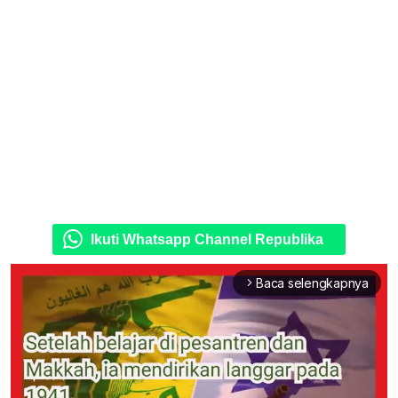
Ikuti Whatsapp Channel Republika
Baca selengkapnya
arrow_forward_ios