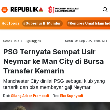
Hot Topics:
#Gubernur BI Mundur
#Kongres Umat Islam In
Sepak Bola
Liga Inggris
Senin , 05 Sep 2022, 11:04 WIB
PSG Ternyata Sempat Usir
Neymar ke Man City di Bursa
Transfer Kemarin
Manchester City dinilai PSG sebagai klub yang
tertarik dan bisa membayar gaji Neymar.
Red:
Gilang Akbar Prambadi
Rep:
Eko Supriyadi