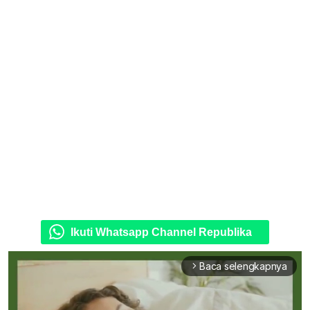
Ikuti Whatsapp Channel Republika
Baca selengkapnya
arrow_forward_ios