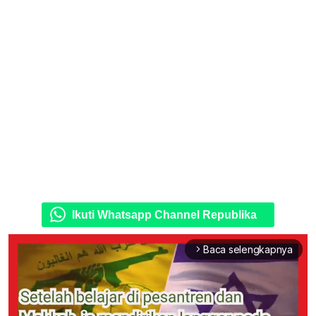
Ikuti Whatsapp Channel Republika
Baca selengkapnya
arrow_forward_ios