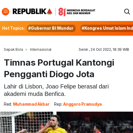
Hot Topics:
#Gubernur BI Mundur
#Kongres Umat Islam In
Sepak Bola
Internasional
Senin , 24 Oct 2022, 18:39 WIB
Timnas Portugal Kantongi
Pengganti Diogo Jota
Lahir di Lisbon, Joao Felipe berasal dari
akademi muda Benfica.
Red:
Muhammad Akbar
Rep:
Anggoro Pramudya