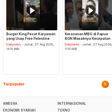
Burger King Pecat Karyawan
Keracunan MBG di Papua
yang Ucap Free Palestine
BGN Masaknya Kecepatan
Dailynews
- Jumat , 07 Aug 2026,
Dailynews
- Jumat , 07 Aug 2026
14:15 WIB
11:15 WIB
>
Terpopuler
AMEERA
INTERNASIONAL
EKONOMI SYARIAH
TEKNO